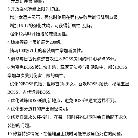
2.开放新异兽-麒麟。
3.开放强化等级上限为17级。
增加幸运护灵石，强化时使用在强化失败后最低降到12级。
增加16-17的强化共鸣，可获得新属性-瓦解。
强化12共鸣开始增加威慑属性。
4.铸魂等级上限扩展为200级。
铸魂100级以上的套装属性增加新属性。
5.调整每日古代遗迹首次进入BOSS房间的时间为8点05分。
6.为避免BOSS被过快击杀，玩家无法参与到活动中，部分BOSS
增加单次受到伤害上限的属性。
优化的BOSS包括：世界首领-虎女、召唤BOSS-船长、秘境五层
BOSS、古代遗迹BOSS。
7.优化试炼BOSS的刷新地点，避免BOSS巡逻太远找不到。
8.优化部分道具的产出途径说明。
9.修复穿戴永久装扮时，在某一限时装扮过期时会自动脱下永久
装扮的问题。
10.修复特殊情况下在怪堆里上线时可能导致角色死亡的问题。