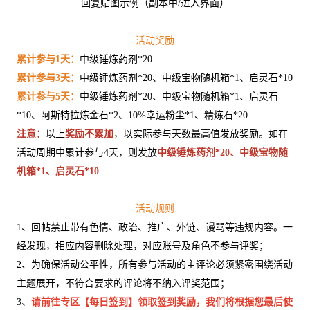
回复贴图示例（副本中/进入界面）
活动奖励
累计参与1天：
中级锤炼药剂*20
累计参与3天：
中级锤炼药剂*20、中级宝物随机箱*1、启灵石*10
累计参与5天：
中级锤炼药剂*20、中级宝物随机箱*1、启灵石
*10、阿斯特拉炼金石*2、10%幸运粉尘*1、精炼石*20
注意：
以上
奖励不累加
，以实际参与天数最高值发放奖励。如在
活动周期中累计参与4天，则发放
中级锤炼药剂*20、中级宝物随
机箱*1、启灵石*10
活动规则
1、回帖禁止带有色情、政治、推广、外链、谩骂等违规内容。一
经发现，相应内容删除处理，对应账号及角色不参与评奖；
2、为确保活动公平性，所有参与活动的主评论必须紧密围绕活动
主题展开，不符合要求的评论将不纳入评奖范围；
3、
请前往专区【每日签到】领取签到奖励，我们将根据您最后使