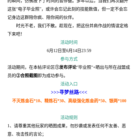
的瞬间，仿佛按下了时间的暂停键。多年以后，当我们再次翻开
这张“电子毕业照”，或许会忘记此刻的技能数值，但一定不会忘
记身边这群陪你疯、陪你闹的伙伴。
时光不老，我们不散。趁现在，把这份并肩作战的情谊定格
下来吧！
活动时间
6月12日至6月14日23:59
参与方式
活动期间，在本帖评论区
①发布评论
“毕业照“+晒出与所在战盟成
员的
②合照截图
即为成功参与。
活动入口
>>>寻梦丝路<<<
不灭炼金石*10、精炼石*30、高级强化炼金药*50、银两*100
活动规则
1、请尊重其他玩家的晒图成果，勿抄袭或发表任何不友善、恶
意、攻击性的言论；