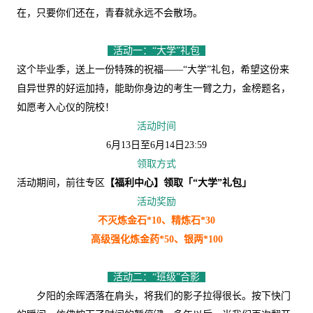
在，只要你们还在，青春就永远不会散场。
活动一：“大学”礼包
这个毕业季，送上一份特殊的祝福——“大学”礼包，希望这份来
自异世界的好运加持，能助你身边的考生一臂之力，金榜题名，
如愿考入心仪的院校！
活动时间
6月13日至6月14日23:59
领取方式
活动期间，前往专区
【福利中心】领取「“大学”礼包」
活动奖励
不灭炼金石*10、精炼石*30
高级强化炼金药*50、银两*100
活动二：“班级”合影
夕阳的余晖洒落在肩头，将我们的影子拉得很长。按下快门