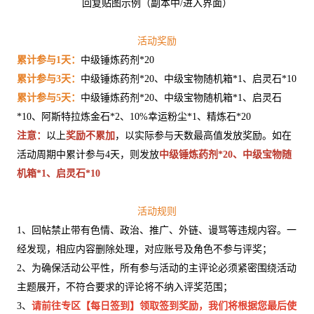
回复贴图示例（副本中/进入界面）
活动奖励
累计参与1天：
中级锤炼药剂*20
累计参与3天：
中级锤炼药剂*20、中级宝物随机箱*1、启灵石*10
累计参与5天：
中级锤炼药剂*20、中级宝物随机箱*1、启灵石
*10、阿斯特拉炼金石*2、10%幸运粉尘*1、精炼石*20
注意：
以上
奖励不累加
，以实际参与天数最高值发放奖励。如在
活动周期中累计参与4天，则发放
中级锤炼药剂*20、中级宝物随
机箱*1、启灵石*10
活动规则
1、回帖禁止带有色情、政治、推广、外链、谩骂等违规内容。一
经发现，相应内容删除处理，对应账号及角色不参与评奖；
2、为确保活动公平性，所有参与活动的主评论必须紧密围绕活动
主题展开，不符合要求的评论将不纳入评奖范围；
3、
请前往专区【每日签到】领取签到奖励，我们将根据您最后使