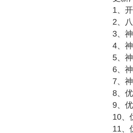
1、
2、
3、
4、
5、
6、
7、
8、
9、
10
11