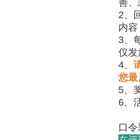
善、
2、
内容
3、
仅发
4、
您最
5、
6、
口令
在评